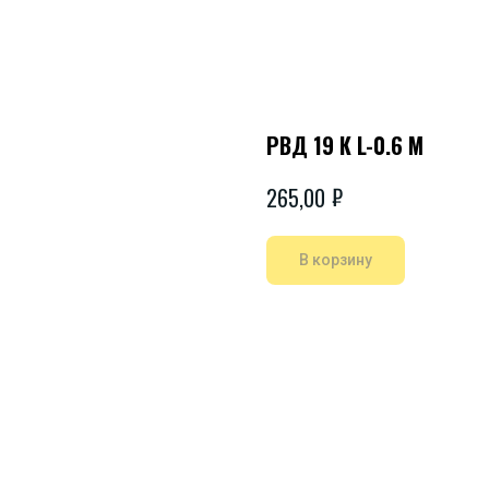
РВД 19 К L-0.6 М
₽
265,00
В корзину